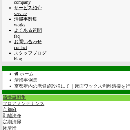
company
サービス紹介
service
清掃事例集
works
よくある質問
faq
お問い合わせ
contact
スタッフブログ
blog
ホーム
清掃事例集
京都府内の老健施設様にて｜床面ワックス剥離清掃を
清掃事例集
フロアメンテナンス
京都府
剥離洗浄
定期清掃
床清掃