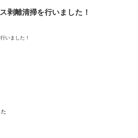
クス剥離清掃を行いました！
！
った