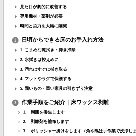
見た目が劇的に改善する
専用機材・薬剤が必要
時間と労力を大幅に削減
日頃からできる床のお手入れ方法
2
1. こまめな乾拭き・掃き掃除
2. 水拭きは控えめに
3. 汚れはすぐに拭き取る
4. マットやラグで保護する
5. 固いもの・重い家具の引きずり注意
作業手順をご紹介｜床ワックス剥離
3
1. 周囲を養生します
2. 剥離剤を塗布します
3. ポリッシャー掛けをします（角や隅は手作業で洗浄し