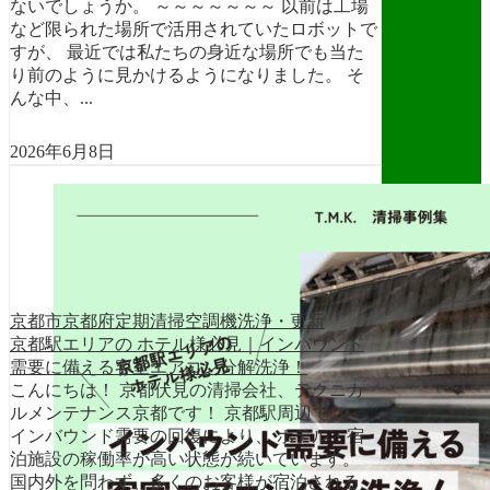
ないでしょうか。 ～～～～～～～ 以前は工場
など限られた場所で活用されていたロボットで
すが、 最近では私たちの身近な場所でも当た
り前のように見かけるようになりました。 そ
んな中、...
2026年6月8日
京都市
京都府
定期清掃
空調機洗浄・更新
京都駅エリアの ホテル様必見｜インバウンド
需要に備える客室エアコン分解洗浄！
こんにちは！ 京都伏見の清掃会社、テクニカ
ルメンテナンス京都です！ 京都駅周辺では、
インバウンド需要の回復により、 ホテル・宿
泊施設の稼働率が高い状態が続いています。
国内外を問わず、多くのお客様が宿泊される