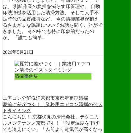
ー」へ参加してきました。 今回のセミナーで
は、 剥離作業の負担を減らす床管理や、 自動
床洗浄機を活用した清掃方法、 そして人手不
足時代の品質維持など、 今の清掃業界が抱え
るさまざまな課題についてお話を聞くことがで
きました。 その中でも特に印象的だったの
が、 「誰でも簡単...
2026年5月21日
清掃事例集
エアコン分解洗浄
京都市
京都府
定期清掃
夏前に差がつく！｜業務用エアコン清掃のベス
トタイミング
こんにちは！ 京都伏見の清掃会社、テクニカ
ルメンテナンス京都です！ 「設定温度を下げ
ても冷えにくい」「以前より電気代が高くなっ