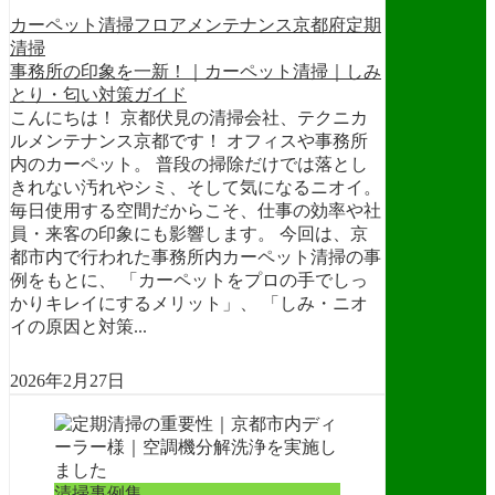
カーペット清掃
フロアメンテナンス
京都府
定期
清掃
事務所の印象を一新！｜カーペット清掃｜しみ
とり・匂い対策ガイド
こんにちは！ 京都伏見の清掃会社、テクニカ
ルメンテナンス京都です！ オフィスや事務所
内のカーペット。 普段の掃除だけでは落とし
きれない汚れやシミ、そして気になるニオイ。
毎日使用する空間だからこそ、仕事の効率や社
員・来客の印象にも影響します。 今回は、京
都市内で行われた事務所内カーペット清掃の事
例をもとに、 「カーペットをプロの手でしっ
かりキレイにするメリット」、 「しみ・ニオ
イの原因と対策...
2026年2月27日
清掃事例集