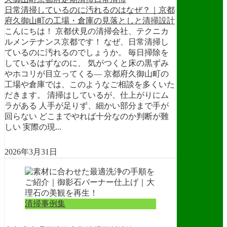
日常清掃しているのに汚れるのはなぜ？｜京都
府久御山町の工場・倉庫の見落としと清掃設計
こんにちは！ 京都伏見の清掃会社、テクニカ
ルメンテナンス京都です！ なぜ、日常清掃し
ているのに汚れるのでしょうか。 毎日掃除を
しているはずなのに、 気がつくと床の黒ずみ
やホコリが目立ってくる― 京都府久御山町の
工場や倉庫では、このようなご相談を多くいた
だきます。 清掃はしているが、仕上がりにム
ラがある 人手が足りず、細かい部分まで手が
回らない どこまでやれば十分なのか判断が難
しい 実際の現...
2026年3月31日
清掃事例集