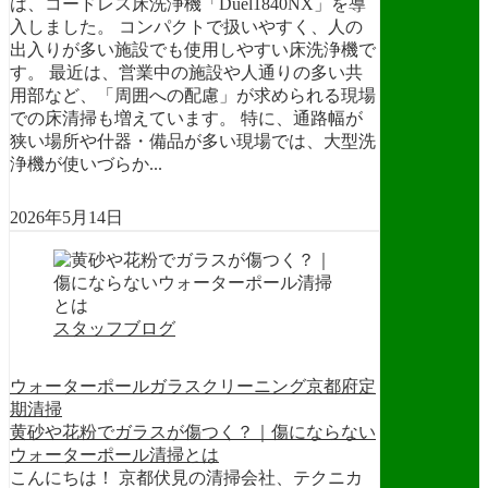
は、コードレス床洗浄機「Duel1840NX」を導
入しました。 コンパクトで扱いやすく、人の
出入りが多い施設でも使用しやすい床洗浄機で
す。 最近は、営業中の施設や人通りの多い共
用部など、「周囲への配慮」が求められる現場
での床清掃も増えています。 特に、通路幅が
狭い場所や什器・備品が多い現場では、大型洗
浄機が使いづらか...
2026年5月14日
スタッフブログ
ウォーターポール
ガラスクリーニング
京都府
定
期清掃
黄砂や花粉でガラスが傷つく？｜傷にならない
ウォーターポール清掃とは
こんにちは！ 京都伏見の清掃会社、テクニカ