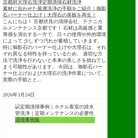
京都府
大理石洗浄
定期清掃
石材洗浄
素材に合わせた最適洗浄の手順をご紹介｜御影
石バーナー仕上げ｜大理石の美観を再生！
こんにちは！ 京都伏見の清掃会社、テクニカ
ルメンテナンス京都です！ 石材は高級感と重
厚感を演出する一方で、日々の使用や外的環境
によって 少しずつ汚れが蓄積していきます。
特に御影石のバーナー仕上げや大理石は、それ
ぞれ異なる特性を持っているため、 適切な方
法で洗浄を行わないと本来の美しさを損ねてし
まう可能性があります。 今回は、御影石バー
ナー仕上げおよび大理石の洗浄作業について、
実際の手順とと...
2026年3月24日
清掃事例集