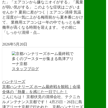
た」「エアコンから嫌なニオイがする」「風量
が弱い気がする」 このような症状はございま
せんか？ 夏前に差がつく｜エアコン清掃 気温
と湿度が一気に上がる梅雨前から夏本番にかけ
て、 業務用エアコンは一年の中でもっとも稼
働率が高くなる時期を迎えます。 その前に
「しっかり清掃・点...
2026年5月20日
スタッフブログ
ハンナリーズ
京都ハンナリーズ ホーム最終戦を観戦｜会場
全体の「熱量」を感じた一日でした！
こんにちは！ 京都伏見の清掃会社、テクニカ
ルメンテナンス京都です！ 4月25日・26日に島
津アリーナ京都で行われた、京都ハンナリーズ