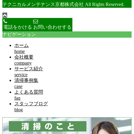
テクニカルメンテナンス京都株式会社 All Rights Reserved.
電話をかける
お問い合わせする
ナビゲーション
ホーム
home
会社概要
company
サービス紹介
service
清掃事例集
case
よくある質問
faq
スタッフブログ
blog