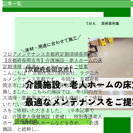
記事一覧
フロアメンテナンス
京都府
定期清掃
長岡京市
【京都府長岡京市】介護施設・老人ホームの床
定期清掃｜最適なメンテナンスをご提案
こんにちは！ 京都伏見の清掃会社、テクニカ
ルメンテナンス京都です。 今回は、京都府長
岡京市にある介護施設にて床面の定期清掃を実
施しました。 こちらの施設では、 年1回のガラ
ス清掃・業務用エアコン清掃も継続してご依頼
いただいており、 今回は床の定期メンテナン
スをご依頼いただきました。 （※本記事で
は、介護老人保健施設（老健）、特別養護老人
清掃事例集
ホーム、有料老人ホームなどを含め、 「介護
施設」と総称し...