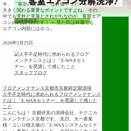
今、 「客室の快適性」は評価やリピート率に
大きく関わる重要なポイントですよね。 その
中でも意外と見落とされがちなのが、客室エア
清掃事例集
コンの内部汚れです！ ＝ 見た目は綺麗でも、
エアコン内部にはホコ...
2026年5月25日
スタッフブログ
フロアメンテナンス
京都市
京都府
定期清掃
人手不足時代に求められるフロアメンテナンス
とは｜「E-WAXセミナー」を受講して感じた
こと
こんにちは！ 京都伏見の清掃会社、テクニカ
ルメンテナンス京都です。 先日、大一産業
様・ユシロ様主催の「E-WAXシステムセミナ