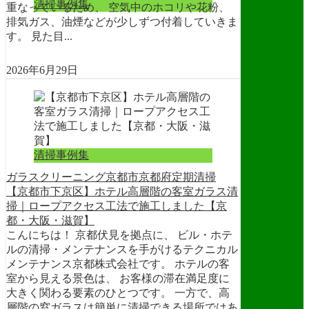
清掃事例集
重なっているため、 空気中のホコリや花粉、
排気ガス、油煙などが少しずつ付着していきま
す。 見た目...
2026年6月29日
清掃事例集
ガラスクリーニング
京都市
京都府
定期清掃
【京都市下京区】ホテル高層階の客室ガラス清
掃｜ロープアクセス工法で施工しました【京
都・大阪・滋賀】
こんにちは！ 京都伏見を拠点に、 ビル・ホテ
ルの清掃・メンテナンスを手がけるテクニカル
メンテナンス京都株式会社です。 ホテルの客
室から見える景色は、 お客様の滞在満足度に
大きく関わる要素のひとつです。 一方で、高
層階の窓ガラスは簡単に清掃できる場所ではあ