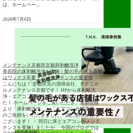
は、ホームペー...
2026年7月6日
メンテナンス
京都市
京都府
剥離洗浄
美容院の床剥離洗浄を実施｜髪の毛がある店舗
はワックス不要！｜メンテナンスの重要性
こんにちは！ 京都伏見の清掃会社、テクニカ
ルメンテナンス京都です！ HPから床剥離洗
浄・エアコン分解洗浄をご依頼いただきまし
た！ ホームページをご覧いただき、美容院様
より「床剥離洗浄」と 「エアコン分解洗浄」
のご依頼をいただきました。 誠にありがとう
ございます！ ・ 同日に床とエアコンのメンテ
ナンスを実施しましたが、 今回のブログでは
清掃事例集