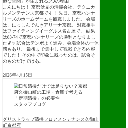
適な空間」が生まれる3つの理由
こんにちは！ 京都伏見の清掃会社、テクニカ
ルメンテナンス京都です！ 先日、京都ハンナ
リーズのホームゲームを観戦しました。 会場
は、にっしんでんきアリーナ京都。 対戦相手
はファイティングイーグルス名古屋で、 結果
は83-74で京都ハンナリーズの勝利となりまし
た🏀✨ 試合はテンポよく進み、会場全体の一体
感もあり、 最後まで集中して観戦できる内容
でした！ その中で印象に残ったのは、試合そ
のものだけではあ...
2026年4月15日
スタッフブログ
グリストラップ清掃
フロアメンテナンス
久御山
町
京都府