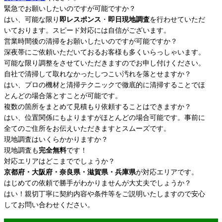
緊急でお願いしたいのですが可能ですか？
はい、可能な限り
即レスポンス
・
即日現地調査
を行わせていただ
いております。スピード対応には自信がございます。
営業時間後の清掃をお願いしたいのですが可能ですか？
深夜帯にご依頼いただいておるお客様も多くいらっしゃいます。
可能な限り調整をさせていただきますのでお申し付けください。
自社で清掃して取れなかったしつこい汚れを落とせますか？
はい、プロの機材と清掃テクニックで徹底的に清掃することでほ
とんどの場合落とすことが可能です。
複数の箇所をまとめて見積もり依頼することはできますか？
はい、位置関係にもよりますがほとんどの場合可能です。事前に
全てのご住所をお伝えいただきますとスムーズです。
現地調査はいくらかかりますか？
現地調査も
完全無料
です！
対応エリアはどこまででしょうか？
京都府・大阪府・奈良県・滋賀県・兵庫県
が対応エリアです。
はじめての依頼で勝手がわかりませんが大丈夫でしょうか？
はい！親切丁寧に契約内容や条件等をご説明いたしますので安心
してお問い合わせください。