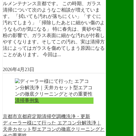
ルメンテナンス京都です。 この時期、ガラス
清掃について次のようなご相談が増えていま
す。 「拭いても汚れが落ちにくい」「すぐに
汚れてしまう」「掃除したあとに細かい傷のよ
うなものが気になる」 特に春先は、黄砂や花
粉の影響で、ガラス表面に細かな汚れが付着し
やすくなります。そしてこの汚れ、実は清掃方
法によってはガラスを傷めてしまう原因になる
ことがあります。 今回は...
2026年4月23日
清掃事例集
京都市
京都府
定期清掃
空調機洗浄・更新
ディーラー様にて行った エアコン分解洗浄｜
天井カセット型エアコンの徹底クリーニングと
その重要性