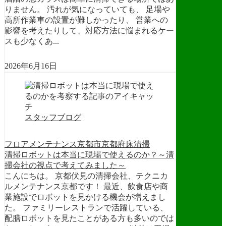
りません。 汚れが気になっていても、 足場や
高所作業車の設置が難しかったり、 営業への
影響を考えたりして、対応方法に悩まれるケー
スも少なくあ...
2026年6月16日
スタッフブログ
フロアメンテナンス
京都市
京都府
床清掃
清掃ロボットは本当に現場で使えるのか？～清
掃会社の視点で考えてみました～
こんにちは。 京都伏見の清掃会社、テクニカ
ルメンテナンス京都です！ 最近、飲食店や商
業施設でロボットを見かける機会が増えまし
た。 ファミリーレストランで活躍している、
配膳ロボットを見たことがある方も多いのでは