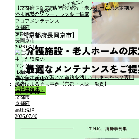
【京都府長岡京市】介護施設・老人ホームの床定期清
掃｜最適なメンテナンスをご提案
フロアメンテナンス
京都府
定期清掃
長岡京市
2026.07.14
車からオイルが漏れて道路を汚してしまったら？専門
業者による除去事例【京都・大阪・滋賀】
清掃事例集
アスファルト
清掃事例集
京都市
京都府
高圧洗浄
2026.07.06