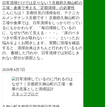
日常清掃だけでは足りない？京都府久御山町の
工場・倉庫で考える「定期清掃」の必要性
こんにちは！ 京都伏見の清掃会社、テクニカ
ルメンテナンス京都です！ 京都府久御山町の
工場や倉庫では、日常清掃をしっかり行ってい
るにもかかわらず、 「毎日掃除しているの
に、なぜか汚れて見える・・・」 「床のベタ
つきや黒ずみが取れない・・・」 といったお
悩みをよくお聞きします。 実際に現場を確認
すると、清掃自体はきちんと行われているもの
の、 蓄積した汚れや、日常清掃では対応しき
れない部分が原因とな...
2026年4月7日
スタッフブログ
久御山町
京都府
定期清掃
日常清掃