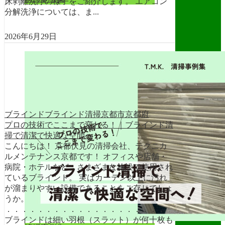
床剥離洗浄の様子をご紹介します。 エアコン
分解洗浄については、ま...
2026年6月29日
ブラインド
ブラインド清掃
京都市
京都府
プロの技術でここまで変わる！｜ブラインド清
掃で清潔で快適な空間へ
こんにちは！ 京都伏見の清掃会社、テクニカ
ルメンテナンス京都です！ オフィスや店舗・
病院・ホテルなど、さまざまな施設で使用され
ているブラインド。 実はカーテン以上に汚れ
が溜まりやすい設備であることをご存じでしょ
うか。
．．．．．．．．．．．．．．．．．．．．
ブラインドは細い羽根（スラット）が何十枚も