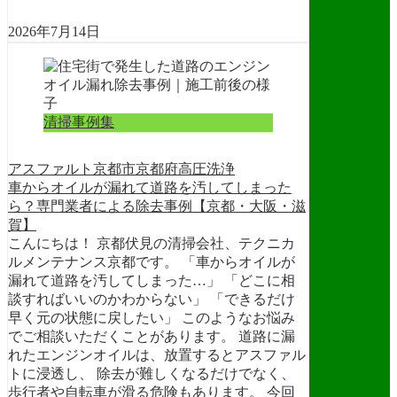
2026年7月14日
清掃事例集
アスファルト
京都市
京都府
高圧洗浄
車からオイルが漏れて道路を汚してしまった
ら？専門業者による除去事例【京都・大阪・滋
賀】
こんにちは！ 京都伏見の清掃会社、テクニカ
ルメンテナンス京都です。 「車からオイルが
漏れて道路を汚してしまった…」 「どこに相
談すればいいのかわからない」 「できるだけ
早く元の状態に戻したい」 このようなお悩み
でご相談いただくことがあります。 道路に漏
れたエンジンオイルは、放置するとアスファル
トに浸透し、 除去が難しくなるだけでなく、
歩行者や自転車が滑る危険もあります。 今回