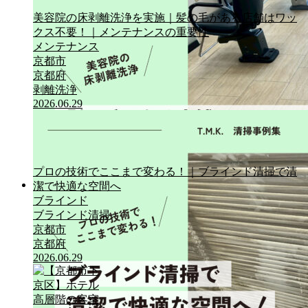
美容院の床剥離洗浄を実施｜髪の毛がある店舗はワッ
クス不要！｜メンテナンスの重要性
メンテナンス
京都市
京都府
剥離洗浄
2026.06.29
プロの技術でここまで変わる！｜ブラインド清掃で清
潔で快適な空間へ
清掃事例集
ブラインド
ブラインド清掃
京都市
京都府
2026.06.29