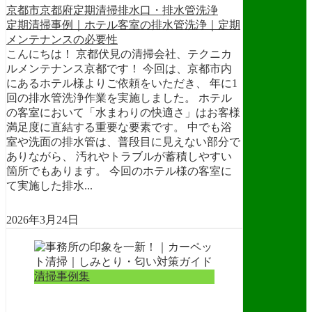
京都市
京都府
定期清掃
排水口・排水管洗浄
定期清掃事例｜ホテル客室の排水管洗浄｜定期
メンテナンスの必要性
こんにちは！ 京都伏見の清掃会社、テクニカ
ルメンテナンス京都です！ 今回は、京都市内
にあるホテル様よりご依頼をいただき、 年に1
回の排水管洗浄作業を実施しました。 ホテル
の客室において「水まわりの快適さ」はお客様
満足度に直結する重要な要素です。 中でも浴
室や洗面の排水管は、普段目に見えない部分で
ありながら、 汚れやトラブルが蓄積しやすい
箇所でもあります。 今回のホテル様の客室に
て実施した排水...
2026年3月24日
清掃事例集