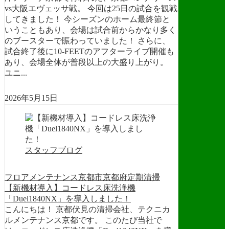
vs大阪エヴェッサ戦。 今回は25日の試合を観戦
してきました！ 今シーズンのホーム最終節と
いうこともあり、会場は試合前からかなり多く
のブースターで賑わっていました！ さらに、
試合終了後に10-FEETのアフターライブ開催も
あり、会場全体が普段以上の大盛り上がり。
ユニ...
2026年5月15日
スタッフブログ
フロアメンテナンス
京都市
京都府
定期清掃
【新機材導入】コードレス床洗浄機
「Duel1840NX」を導入しました！
こんにちは！ 京都伏見の清掃会社、テクニカ
ルメンテナンス京都です。 このたび当社で