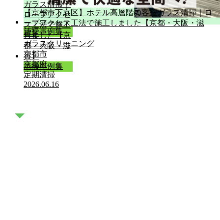
【京都市下京区】ホテル高層階の客室ガラス清掃｜ロ
ープアクセス工法で施工しました【京都・大阪・滋
清掃事例集
賀】
ガラスクリーニング
京都市
京都府
清掃事例集
定期清掃
2026.06.16