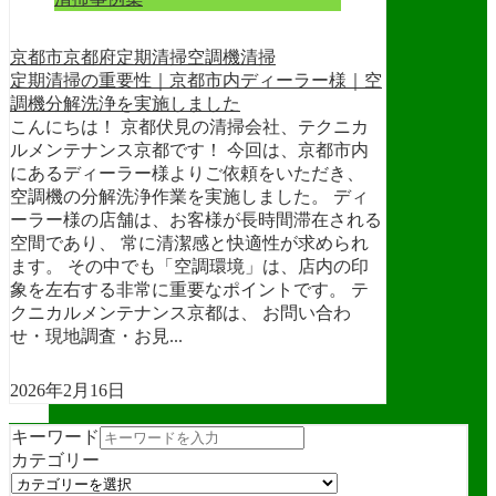
京都市
京都府
定期清掃
空調機清掃
定期清掃の重要性｜京都市内ディーラー様｜空
調機分解洗浄を実施しました
こんにちは！ 京都伏見の清掃会社、テクニカ
ルメンテナンス京都です！ 今回は、京都市内
にあるディーラー様よりご依頼をいただき、
空調機の分解洗浄作業を実施しました。 ディ
ーラー様の店舗は、お客様が長時間滞在される
空間であり、 常に清潔感と快適性が求められ
ます。 その中でも「空調環境」は、店内の印
象を左右する非常に重要なポイントです。 テ
クニカルメンテナンス京都は、 お問い合わ
せ・現地調査・お見...
2026年2月16日
1 / 18
キーワード
カテゴリー