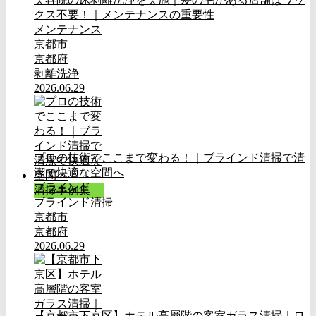
クス不要！｜メンテナンスの重要性
メンテナンス
京都市
京都府
剥離洗浄
2026.06.29
プロの技術でここまで変わる！｜ブラインド清掃で清
潔で快適な空間へ
ブラインド
清掃事例集
ブラインド清掃
京都市
京都府
2026.06.29
【京都市下京区】ホテル高層階の客室ガラス清掃｜ロ