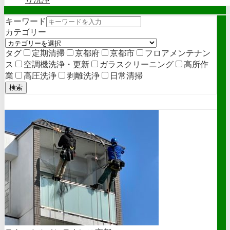
キーワード
カテゴリー
タグ
定期清掃
京都府
京都市
フロアメンテナン
ス
空調機洗浄・更新
ガラスクリーニング
高所作
業
高圧洗浄
剥離洗浄
日常清掃
検索