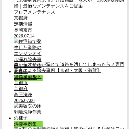
掃｜最適なメンテナンスをご提案
フロアメンテナンス
京都府
定期清掃
長岡京市
2026.07.14
車からオイルが漏れて道路を汚してしまったら？専門
業者による除去事例【京都・大阪・滋賀】
アスファルト
清掃事例集
京都市
京都府
高圧洗浄
2026.07.06
清掃事例集
美容院の床剥離洗浄を実施｜髪の毛がある店舗はワッ