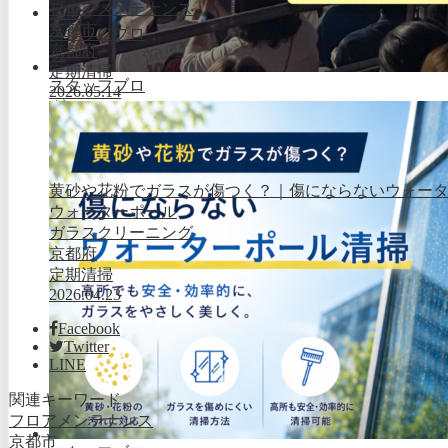
フロアメンテナンス
京都市
スタッフブロ
京都府
グ
定期清掃
スタッフブロ
2026.05.14
グ
黄砂や花粉でガラスが傷つく？｜傷にならないウォー
ウォーターポール
ガラスクリーニング
京都府
定期清掃
2026.04.23
Facebook
Twitter
LINE
関連キーワード
フロアメンテナンス
京都市