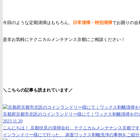
今回のような定期清掃はもちろん、
日常清掃・特別清掃
でお困りの会
是非お気軽にテクニカルメンテナンス京都にご相談ください！
＼こちらの記事も読まれています／
京都府京都市北区のコインランドリー様にて｜ワックス剥離清掃を行
2023.11.20
こんにちは！ 京都伏見の清掃会社、テクニカルメンテナンス京都です
インランドリー様にて行った、 床面ワックス剥離洗浄の事例をご紹介し