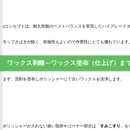
αコンセプトは、耐久性能のベストバランスを実現したハイグレード
モップさばきが軽く、乾燥性もよいので作業性にとても優れています
ワックス剥離～ワックス塗布（仕上げ）ま
まず、洗剤を塗布しポリッシャーにて古いワックスを洗浄します。
ポリッシャーが入れない狭い箇所やコーナー部分は「
すみこすり
」を