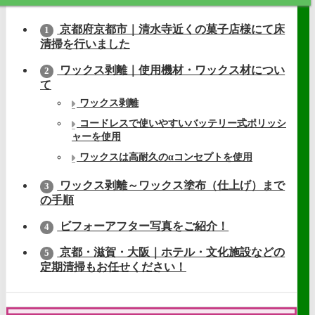
京都府京都市｜清水寺近くの菓子店様にて床
1
清掃を行いました
ワックス剥離｜使用機材・ワックス材につい
2
て
ワックス剥離
コードレスで使いやすいバッテリー式ポリッシ
ャーを使用
ワックスは高耐久のαコンセプトを使用
ワックス剥離～ワックス塗布（仕上げ）まで
3
の手順
ビフォーアフター写真をご紹介！
4
京都・滋賀・大阪｜ホテル・文化施設などの
5
定期清掃もお任せください！