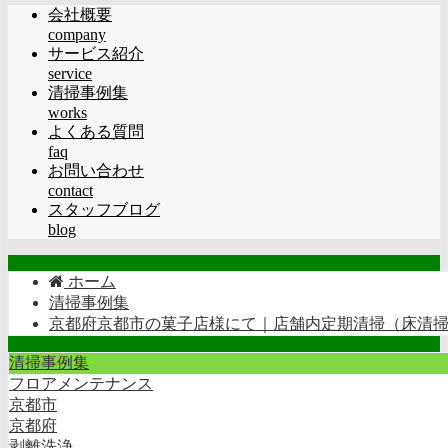
会社概要
company
サービス紹介
service
清掃事例集
works
よくある質問
faq
お問い合わせ
contact
スタッフブログ
blog
ホーム
清掃事例集
京都府京都市の菓子店様にて｜店舗内定期清掃（床清
清掃事例集
フロアメンテナンス
京都市
京都府
剥離洗浄