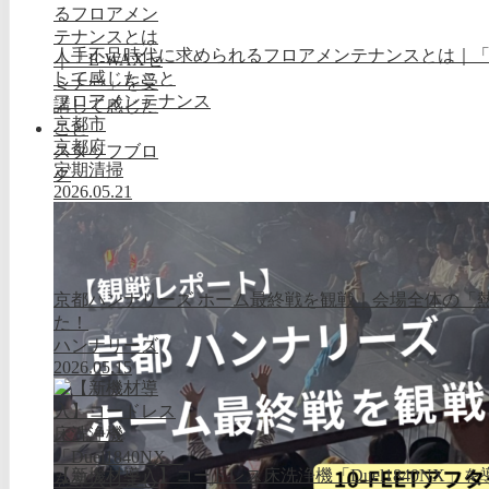
人手不足時代に求められるフロアメンテナンスとは｜「E
して感じたこと
フロアメンテナンス
京都市
京都府
スタッフブロ
定期清掃
グ
2026.05.21
京都ハンナリーズ ホーム最終戦を観戦｜会場全体の「
た！
ハンナリーズ
2026.05.15
【新機材導入】コードレス床洗浄機「Duel1840NX」