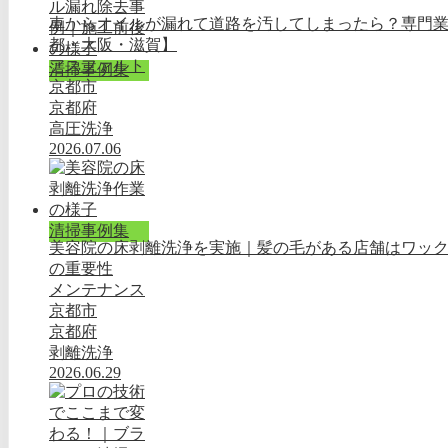
車からオイルが漏れて道路を汚してしまったら？専門
都・大阪・滋賀】
アスファルト
清掃事例集
京都市
京都府
高圧洗浄
2026.07.06
清掃事例集
美容院の床剥離洗浄を実施｜髪の毛がある店舗はワッ
の重要性
メンテナンス
京都市
京都府
剥離洗浄
2026.06.29