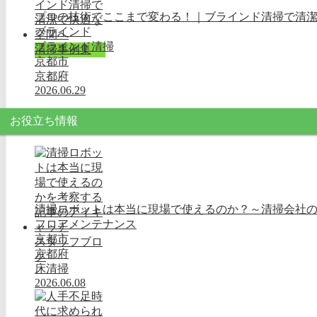
プロの技術でここまで変わる！｜ブラインド清掃で清
ブラインド
ブラインド清掃
清掃事例集
京都市
京都府
2026.06.29
お役立ち情報
清掃ロボットは本当に現場で使えるのか？～清掃会社
フロアメンテナンス
京都市
スタッフブロ
京都府
グ
床清掃
2026.06.08