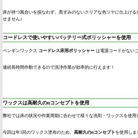
床が持つ風合いを損なわず、黒ずみのないクリアな色ツヤに仕上げる
せません♪
コードレスで使いやすいバッテリー式ポリッシャーを使用
ペンギンワックス
コードレス床用ポリッシャー
は電源コードがない
連続長時間作動できるので洗浄作業が効率的に行えます！
ワックスは高耐久のαコンセプトを使用
弊社では床の状況や作業周期に合わせて様々な洗剤・ワックスを使用
今回は年1回のワックス塗布のため、
高耐久のαコンセプト
を使用しま