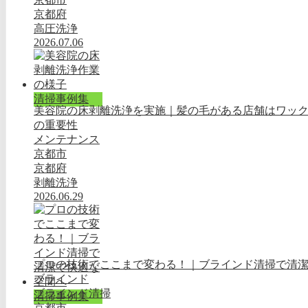
京都府
高圧洗浄
2026.07.06
清掃事例集
美容院の床剥離洗浄を実施｜髪の毛がある店舗はワッ
の重要性
メンテナンス
京都市
京都府
剥離洗浄
2026.06.29
プロの技術でここまで変わる！｜ブラインド清掃で清
ブラインド
ブラインド清掃
清掃事例集
京都市