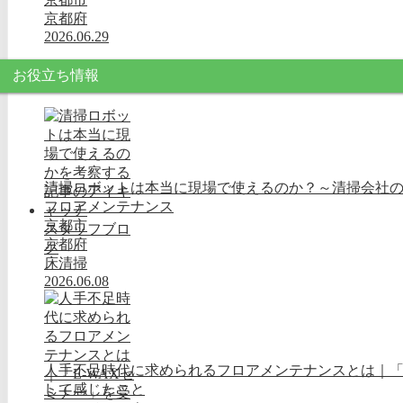
京都府
2026.06.29
お役立ち情報
清掃ロボットは本当に現場で使えるのか？～清掃会社
フロアメンテナンス
京都市
スタッフブロ
京都府
グ
床清掃
2026.06.08
人手不足時代に求められるフロアメンテナンスとは｜「E
して感じたこと