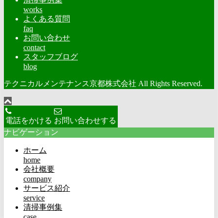
works
よくある質問
faq
お問い合わせ
contact
スタッフブログ
blog
テクニカルメンテナンス京都株式会社 All Rights Reserved.
電話をかける
お問い合わせする
ナビゲーション
ホーム
home
会社概要
company
サービス紹介
service
清掃事例集
case