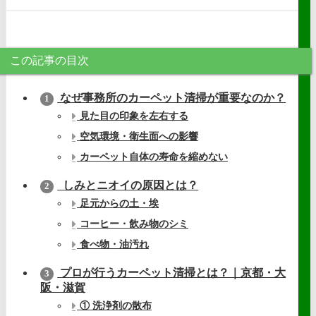
この記事の目次
なぜ事務所のカーペット清掃が重要なのか？
1
見た目の印象を左右する
空気環境・衛生面への影響
カーペット自体の寿命を縮めない
しみとニオイの原因とは？
2
足元からの土・埃
コーヒー・飲み物のシミ
食べ物・油汚れ
プロが行うカーペット清掃とは？｜京都・大
3
阪・滋賀
① 洗浄剤の散布