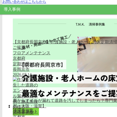
お問い合わせはこちらから
導入事例
【京都府長岡京市】介護施設・老人ホームの床定期清
ご提案
フロアメンテナンス
京都府
定期清掃
長岡京市
2026.07.14
車からオイルが漏れて道路を汚してしまったら？専門
都・大阪・滋賀】
清掃事例集
アスファルト
清掃事例集
京都市