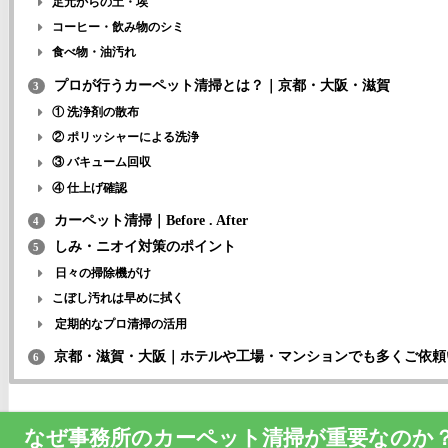
足元からの土・埃
コーヒー・飲み物のシミ
食べ物・油汚れ
プロが行うカーペット清掃とは？｜京都・大阪・滋賀
3
① 洗浄剤の散布
② ポリッシャーによる洗浄
③ バキューム回収
④ 仕上げ確認
カーペット清掃｜Before . After
4
しみ・ニオイ対策のポイント
5
日々の掃除機がけ
こぼし汚れは早めに拭く
定期的なプロ清掃の活用
京都・滋賀・大阪｜ホテルや工場・マンションでも多くご依頼
6
なぜ事務所のカーペット清掃が重要なのか