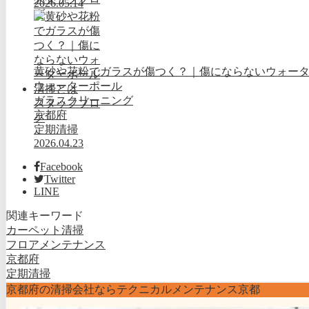
2026.05.14
グ
黄砂や花粉でガラスが傷つく？｜傷にならないウォー
ウォーターポール
ガラスクリーニング
スタッフブロ
京都府
グ
定期清掃
2026.04.23
Facebook
Twitter
LINE
関連キーワード
カーペット清掃
フロアメンテナンス
京都府
定期清掃
京都府の清掃会社ならテクニカルメンテナンス京都