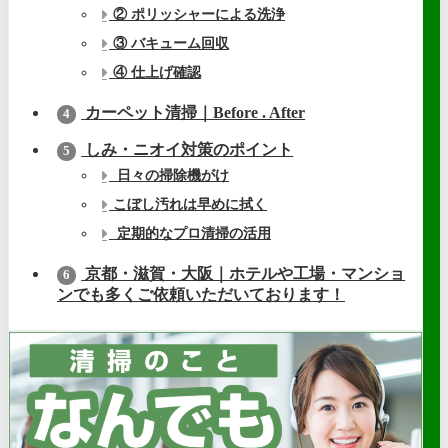
② ポリッシャーによる洗浄
③ バキューム回収
④ 仕上げ確認
カーペット清掃｜Before . After
4
しみ・ニオイ対策のポイント
5
日々の掃除機がけ
こぼし汚れは早めに拭く
定期的なプロ清掃の活用
京都・滋賀・大阪｜ホテルや工場・マンショ
6
ンでも多くご依頼いただいております！