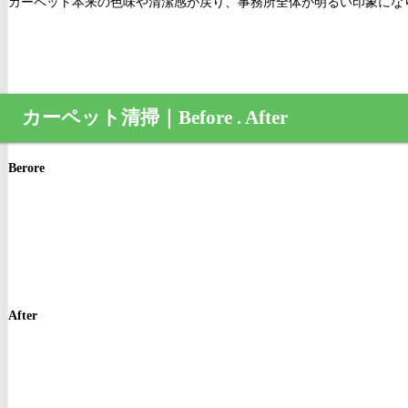
カーペット本来の色味や清潔感が戻り、事務所全体が明るい印象にな
カーペット清掃
｜Before . After
Berore
After