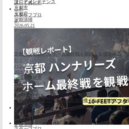
フロアメンテナンス
京都市
京都府
スタッフブロ
定期清掃
グ
2026.05.21
京都ハンナリーズ ホーム最終戦を観戦｜会場全体の「
た！
ハンナリーズ
2026.05.15
【新機材導入】コードレス床洗浄機「Duel1840NX」
フロアメンテナンス
京都市
スタッフブロ
京都府
グ
定期清掃
スタッフブロ