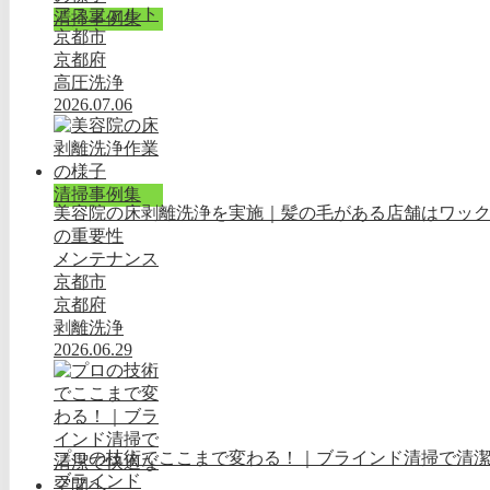
アスファルト
清掃事例集
京都市
京都府
高圧洗浄
2026.07.06
清掃事例集
美容院の床剥離洗浄を実施｜髪の毛がある店舗はワッ
の重要性
メンテナンス
京都市
京都府
剥離洗浄
2026.06.29
プロの技術でここまで変わる！｜ブラインド清掃で清
ブラインド