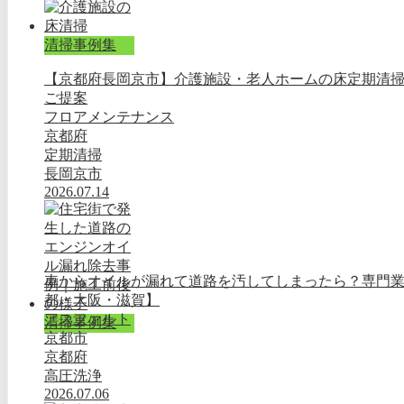
清掃事例集
【京都府長岡京市】介護施設・老人ホームの床定期清
ご提案
フロアメンテナンス
京都府
定期清掃
長岡京市
2026.07.14
車からオイルが漏れて道路を汚してしまったら？専門
都・大阪・滋賀】
アスファルト
清掃事例集
京都市
京都府
高圧洗浄
2026.07.06