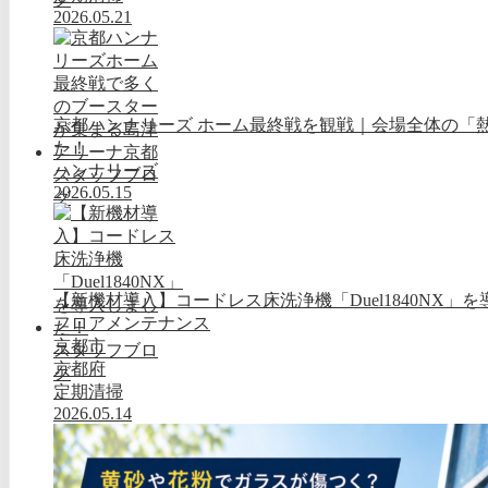
2026.05.21
京都ハンナリーズ ホーム最終戦を観戦｜会場全体の「
た！
ハンナリーズ
スタッフブロ
2026.05.15
グ
【新機材導入】コードレス床洗浄機「Duel1840NX」
フロアメンテナンス
京都市
スタッフブロ
京都府
グ
定期清掃
2026.05.14