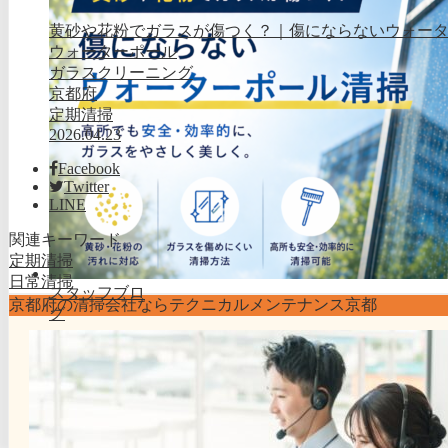
黄砂や花粉でガラスが傷つく？｜傷にならないウォー
ウォーターポール
ガラスクリーニング
京都府
定期清掃
2026.04.23
Facebook
Twitter
LINE
関連キーワード
定期清掃
日常清掃
スタッフブロ
京都府の清掃会社ならテクニカルメンテナンス京都
グ