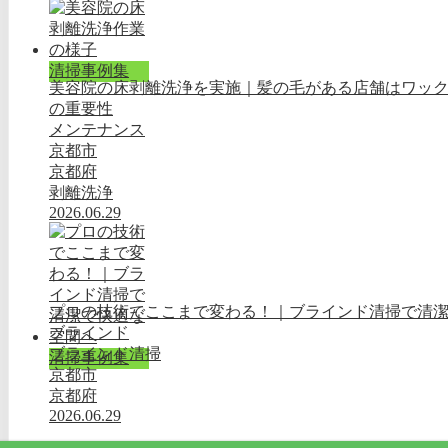
清掃事例集
美容院の床剥離洗浄を実施｜髪の毛がある店舗はワッ
の重要性
メンテナンス
京都市
京都府
剥離洗浄
2026.06.29
プロの技術でここまで変わる！｜ブラインド清掃で清
ブラインド
ブラインド清掃
清掃事例集
京都市
京都府
2026.06.29