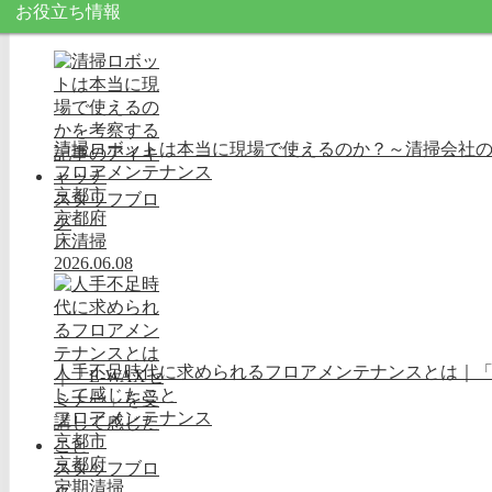
お役立ち情報
清掃ロボットは本当に現場で使えるのか？～清掃会社
フロアメンテナンス
京都市
スタッフブロ
京都府
グ
床清掃
2026.06.08
人手不足時代に求められるフロアメンテナンスとは｜「E
して感じたこと
フロアメンテナンス
京都市
京都府
スタッフブロ
定期清掃
グ