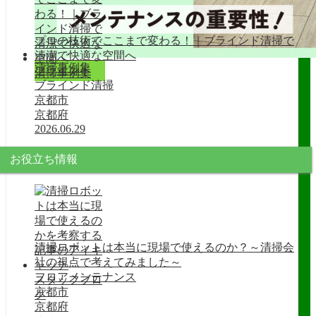
プロの技術でここまで変わる！｜ブラインド清掃で
清潔で快適な空間へ
清掃事例集
ブラインド
清掃事例集
ブラインド清掃
京都市
京都府
2026.06.29
お役立ち情報
清掃ロボットは本当に現場で使えるのか？～清掃会
社の視点で考えてみました～
フロアメンテナンス
スタッフブロ
京都市
グ
京都府