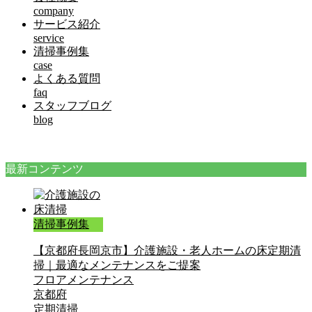
company
サービス紹介
service
清掃事例集
case
よくある質問
faq
スタッフブログ
blog
最新コンテンツ
清掃事例集
【京都府長岡京市】介護施設・老人ホームの床定期清
掃｜最適なメンテナンスをご提案
フロアメンテナンス
京都府
定期清掃