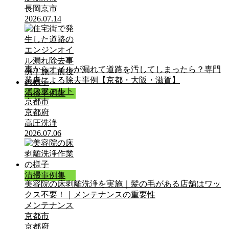
長岡京市
2026.07.14
車からオイルが漏れて道路を汚してしまったら？専門
業者による除去事例【京都・大阪・滋賀】
アスファルト
清掃事例集
京都市
京都府
高圧洗浄
2026.07.06
清掃事例集
美容院の床剥離洗浄を実施｜髪の毛がある店舗はワッ
クス不要！｜メンテナンスの重要性
メンテナンス
京都市
京都府