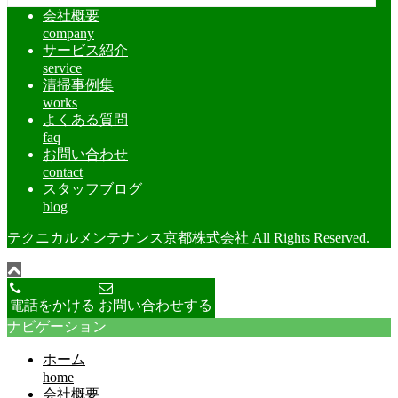
会社概要
company
サービス紹介
service
清掃事例集
works
よくある質問
faq
お問い合わせ
contact
スタッフブログ
blog
テクニカルメンテナンス京都株式会社 All Rights Reserved.
電話をかける
お問い合わせする
ナビゲーション
ホーム
home
会社概要