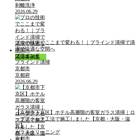
剥離洗浄
2026.06.29
プロの技術でここまで変わる！｜ブラインド清掃で清
潔で快適な空間へ
ブラインド
清掃事例集
ブラインド清掃
京都市
京都府
2026.06.29
【京都市下京区】ホテル高層階の客室ガラス清掃｜ロ
ープアクセス工法で施工しました【京都・大阪・滋
賀】
ガラスクリーニング
京都市