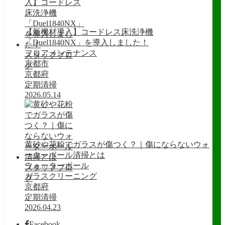
【新機材導入】コードレス床洗浄機
「Duel1840NX」を導入しました！
フロアメンテナンス
スタッフブロ
京都市
グ
京都府
定期清掃
2026.05.14
黄砂や花粉でガラスが傷つく？｜傷にならないウォ
ーターポール清掃とは
ウォーターポール
スタッフブロ
ガラスクリーニング
グ
京都府
定期清掃
2026.04.23
Facebook