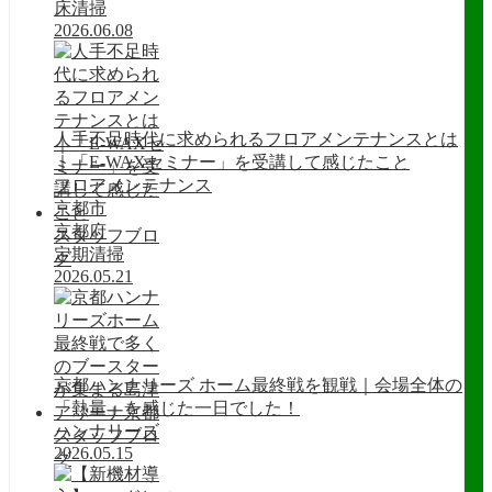
床清掃
2026.06.08
人手不足時代に求められるフロアメンテナンスとは
｜「E-WAXセミナー」を受講して感じたこと
フロアメンテナンス
京都市
京都府
スタッフブロ
定期清掃
グ
2026.05.21
京都ハンナリーズ ホーム最終戦を観戦｜会場全体の
「熱量」を感じた一日でした！
ハンナリーズ
スタッフブロ
2026.05.15
グ