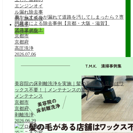
車からオイルが漏れて道路を汚してしまったら？専
門業者による除去事例【京都・大阪・滋賀】
アスファルト
清掃事例集
京都市
京都府
高圧洗浄
2026.07.06
美容院の床剥離洗浄を実施｜髪の毛がある店舗はワ
ックス不要！｜メンテナンスの重要性
メンテナンス
京都市
京都府
剥離洗浄
2026.06.29