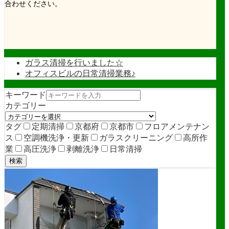
合わせください。
ガラス清掃を行いました☆
オフィスビルの日常清掃業務♪
キーワード
カテゴリー
タグ
定期清掃
京都府
京都市
フロアメンテナン
ス
空調機洗浄・更新
ガラスクリーニング
高所作
業
高圧洗浄
剥離洗浄
日常清掃
検索