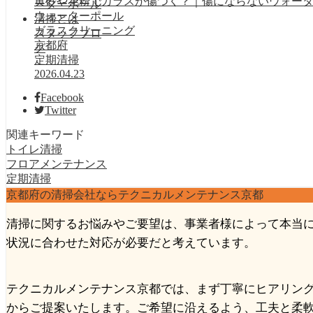
黄砂や花粉でガラスが傷つく？｜傷にならないウォー
ウォーターポール
ガラスクリーニング
スタッフブロ
京都府
グ
定期清掃
2026.04.23
Facebook
Twitter
関連キーワード
トイレ清掃
フロアメンテナンス
定期清掃
京都府の清掃会社ならテクニカルメンテナンス京都
清掃に関するお悩みやご要望は、事業者様によって本当
状況に合わせた対応が必要だと考えています。
テクニカルメンテナンス京都では、まず丁寧にヒアリン
からご提案いたします。ご希望に沿えるよう、工夫と柔