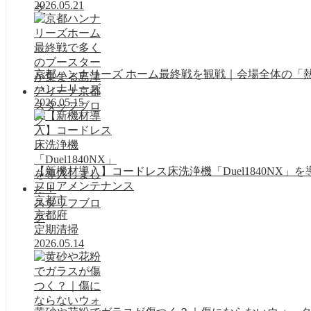
2026.05.21
グ
京都ハンナリーズ ホーム最終戦を観戦｜会場全体の「
ハンナリーズ
2026.05.15
スタッフブロ
グ
【新機材導入】コードレス床洗浄機「Duel1840NX」
フロアメンテナンス
京都市
スタッフブロ
京都府
グ
定期清掃
2026.05.14