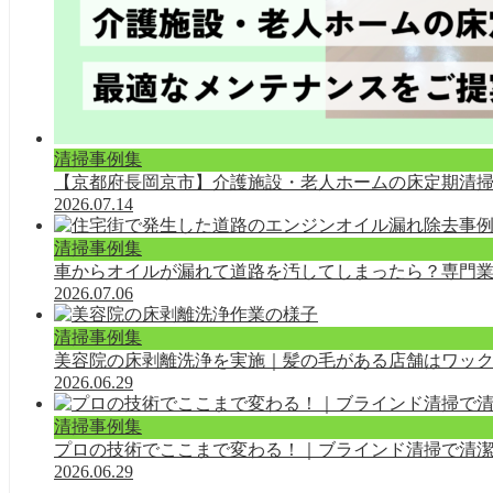
清掃事例集
【京都府長岡京市】介護施設・老人ホームの床定期清
2026.07.14
清掃事例集
車からオイルが漏れて道路を汚してしまったら？専門
2026.07.06
清掃事例集
美容院の床剥離洗浄を実施｜髪の毛がある店舗はワッ
2026.06.29
清掃事例集
プロの技術でここまで変わる！｜ブラインド清掃で清
2026.06.29