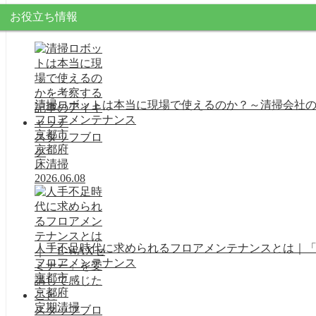
お役立ち情報
清掃ロボットは本当に現場で使えるのか？～清掃会社
フロアメンテナンス
京都市
スタッフブロ
京都府
グ
床清掃
2026.06.08
人手不足時代に求められるフロアメンテナンスとは｜「
フロアメンテナンス
京都市
京都府
定期清掃
スタッフブロ