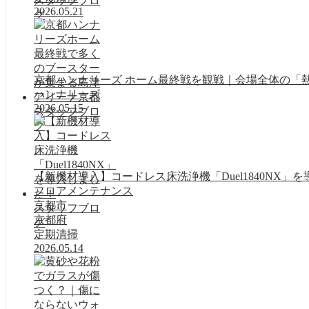
スタッフブロ
2026.05.21
グ
京都ハンナリーズ ホーム最終戦を観戦｜会場全体の「
ハンナリーズ
2026.05.15
スタッフブロ
グ
【新機材導入】コードレス床洗浄機「Duel1840NX」
フロアメンテナンス
京都市
スタッフブロ
京都府
グ
定期清掃
2026.05.14