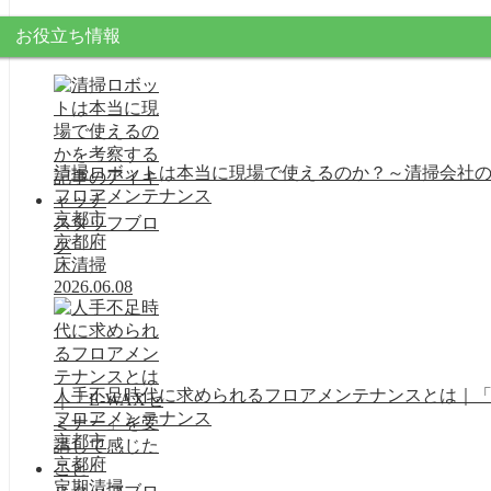
お役立ち情報
清掃ロボットは本当に現場で使えるのか？～清掃会社
フロアメンテナンス
京都市
スタッフブロ
京都府
グ
床清掃
2026.06.08
人手不足時代に求められるフロアメンテナンスとは｜「
フロアメンテナンス
京都市
京都府
定期清掃