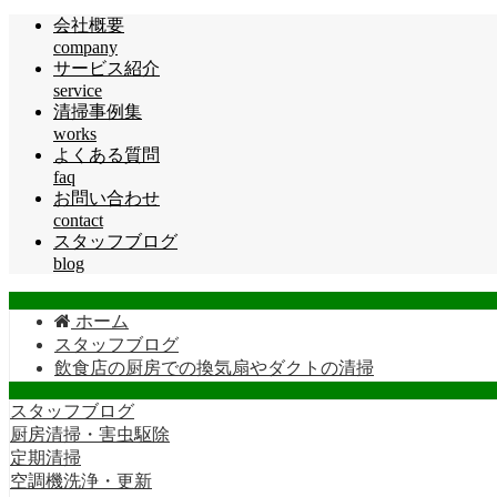
会社概要
company
サービス紹介
service
清掃事例集
works
よくある質問
faq
お問い合わせ
contact
スタッフブログ
blog
ホーム
スタッフブログ
飲食店の厨房での換気扇やダクトの清掃
スタッフブログ
厨房清掃・害虫駆除
定期清掃
空調機洗浄・更新