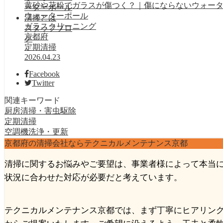
黄砂や花粉でガラスが傷つく？｜傷にならないウォー
ウォーターポール
ガラスクリーニング
スタッフブロ
京都府
グ
定期清掃
2026.04.23
Facebook
Twitter
関連キーワード
厨房清掃・害虫駆除
定期清掃
空調機洗浄・更新
京都府の清掃会社ならテクニカルメンテナンス京都
清掃に関するお悩みやご要望は、事業者様によって本当
状況に合わせた対応が必要だと考えています。
テクニカルメンテナンス京都では、まず丁寧にヒアリン