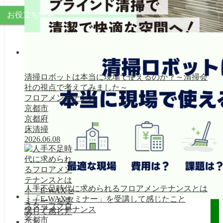
お役立ち情報
清掃事例集
清掃ロボットは本当に現場で使えるのか？～清掃会
社の視点で考えてみました～
フロアメンテナンス
京都市
京都府
床清掃
2026.06.08
人手不足時代に求められるフロアメンテナンスとは
｜「E-WAXセミナー」を受講して感じたこと
スタッフブロ
フロアメンテナンス
グ
京都市