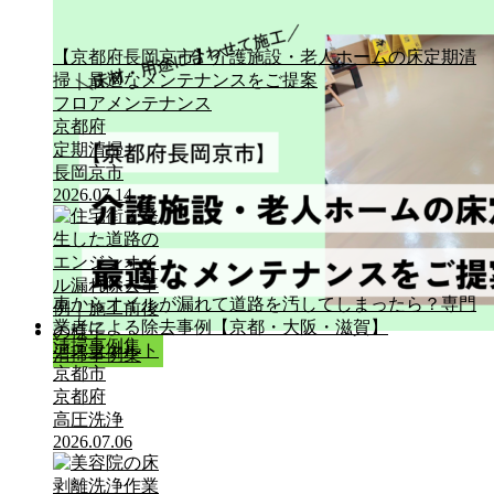
【京都府長岡京市】介護施設・老人ホームの床定期清
掃｜最適なメンテナンスをご提案
フロアメンテナンス
京都府
定期清掃
長岡京市
2026.07.14
車からオイルが漏れて道路を汚してしまったら？専門
業者による除去事例【京都・大阪・滋賀】
清掃事例集
アスファルト
清掃事例集
京都市
京都府
高圧洗浄
2026.07.06