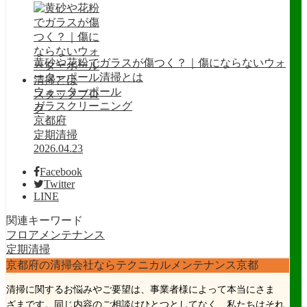
黄砂や花粉でガラスが傷つく？｜傷にならないウォ
ーターポール清掃とは
ウォーターポール
スタッフブロ
ガラスクリーニング
グ
京都府
定期清掃
2026.04.23
Facebook
Twitter
LINE
関連キーワード
フロアメンテナンス
定期清掃
京都府の清掃会社ならテクニカルメンテナンス京都
清掃に関するお悩みやご要望は、事業者様によって本当にさま
ざまです。同じ内容のご相談はひとつとしてなく、私たちはそれ