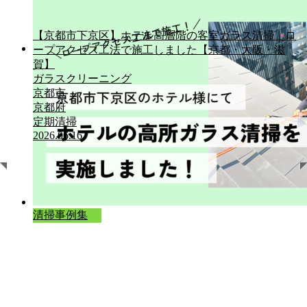
【京都市下京区】ホテル高層階の客室ガラス清掃｜ロ
ープアクセス工法で施工しました【京都・大阪・滋
清掃事例集
賀】
ガラスクリーニング
京都市
京都府
定期清掃
2026.06.16
清掃事例集