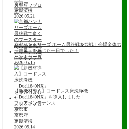
京都府
スタッフブロ
定期清掃
グ
2026.05.21
京都ハンナリーズ ホーム最終戦を観戦｜会場全体の
「熱量」を感じた一日でした！
ハンナリーズ
スタッフブロ
2026.05.15
グ
【新機材導入】コードレス床洗浄機
「Duel1840NX」を導入しました！
フロアメンテナンス
スタッフブロ
京都市
グ
京都府
定期清掃
2026.05.14