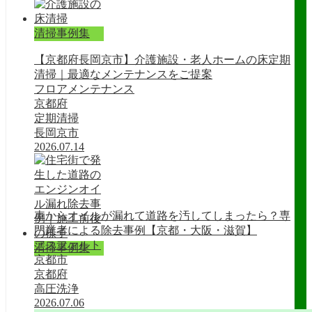
清掃事例集
【京都府長岡京市】介護施設・老人ホームの床定期
清掃｜最適なメンテナンスをご提案
フロアメンテナンス
京都府
定期清掃
長岡京市
2026.07.14
車からオイルが漏れて道路を汚してしまったら？専
門業者による除去事例【京都・大阪・滋賀】
アスファルト
清掃事例集
京都市
京都府
高圧洗浄
2026.07.06