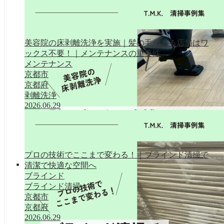
美容院の床剥離洗浄を実施｜髪の毛がある店舗はワ
ックス不要！｜メンテナンスの重要性
メンテナンス
京都市
京都府
剥離洗浄
2026.06.29
プロの技術でここまで変わる！｜ブラインド清掃で
清潔で快適な空間へ
清掃事例集
ブラインド
ブラインド清掃
京都市
京都府
2026.06.29