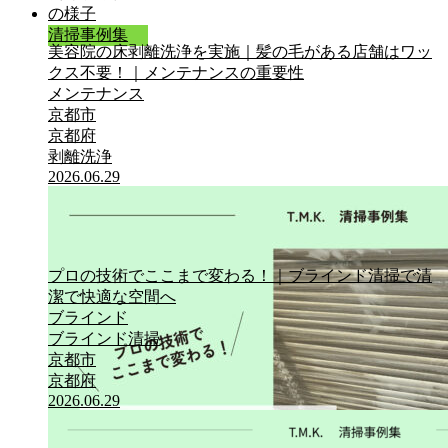
清掃事例集
美容院の床剥離洗浄を実施｜髪の毛がある店舗はワッ
クス不要！｜メンテナンスの重要性
メンテナンス
京都市
京都府
剥離洗浄
2026.06.29
プロの技術でここまで変わる！｜ブラインド清掃で清
潔で快適な空間へ
ブラインド
ブラインド清掃
京都市
京都府
2026.06.29