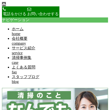
電話をかける
お問い合わせする
ナビゲーション
ホーム
home
会社概要
company
サービス紹介
service
清掃事例集
case
よくある質問
faq
スタッフブログ
blog