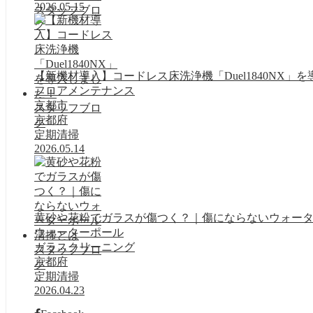
2026.05.15
スタッフブロ
グ
【新機材導入】コードレス床洗浄機「Duel1840NX」
フロアメンテナンス
京都市
スタッフブロ
京都府
グ
定期清掃
2026.05.14
黄砂や花粉でガラスが傷つく？｜傷にならないウォー
ウォーターポール
ガラスクリーニング
スタッフブロ
京都府
グ
定期清掃
2026.04.23