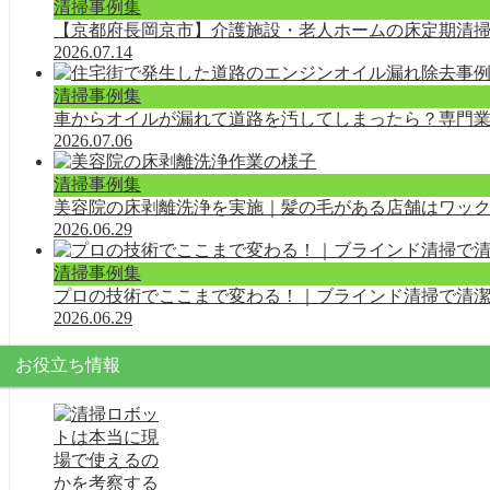
清掃事例集
【京都府長岡京市】介護施設・老人ホームの床定期清
2026.07.14
清掃事例集
車からオイルが漏れて道路を汚してしまったら？専門
2026.07.06
清掃事例集
美容院の床剥離洗浄を実施｜髪の毛がある店舗はワッ
2026.06.29
清掃事例集
プロの技術でここまで変わる！｜ブラインド清掃で清
2026.06.29
お役立ち情報