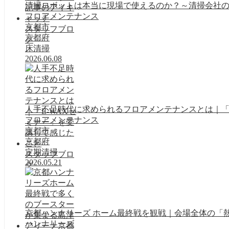
清掃ロボットは本当に現場で使えるのか？～清掃会社
フロアメンテナンス
京都市
スタッフブロ
京都府
グ
床清掃
2026.06.08
人手不足時代に求められるフロアメンテナンスとは｜「
フロアメンテナンス
京都市
京都府
定期清掃
スタッフブロ
2026.05.21
グ
京都ハンナリーズ ホーム最終戦を観戦｜会場全体の「
ハンナリーズ