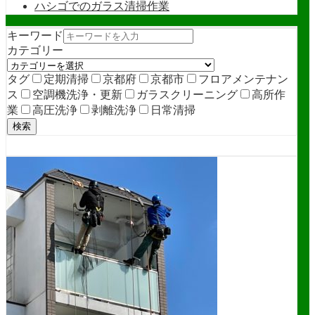
ハシゴでのガラス清掃作業
キーワード
カテゴリー
タグ
定期清掃
京都府
京都市
フロアメンテナン
ス
空調機洗浄・更新
ガラスクリーニング
高所作
業
高圧洗浄
剥離洗浄
日常清掃
検索