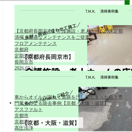
【京都府長岡京市】介護施設・老人ホームの床定期
清掃｜最適なメンテナンスをご提案
フロアメンテナンス
京都府
定期清掃
長岡京市
2026.07.14
車からオイルが漏れて道路を汚してしまったら？専
門業者による除去事例【京都・大阪・滋賀】
清掃事例集
アスファルト
京都市
京都府
高圧洗浄