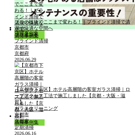
プロの技術でここまで変わる！｜ブラインド清掃で清
潔で快適な空間へ
清掃事例集
ブラインド
清掃事例集
ブラインド清掃
京都市
京都府
2026.06.29
【京都市下京区】ホテル高層階の客室ガラス清掃｜ロ
ープアクセス工法で施工しました【京都・大阪・滋
賀】
ガラスクリーニング
京都市
京都府
清掃事例集
定期清掃
2026.06.16