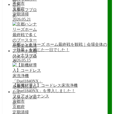
グ
京都市
京都府
スタッフブロ
定期清掃
グ
2026.05.21
京都ハンナリーズ ホーム最終戦を観戦｜会場全体の
「熱量」を感じた一日でした！
ハンナリーズ
スタッフブロ
2026.05.15
グ
【新機材導入】コードレス床洗浄機
「Duel1840NX」を導入しました！
フロアメンテナンス
スタッフブロ
京都市
グ
京都府
定期清掃