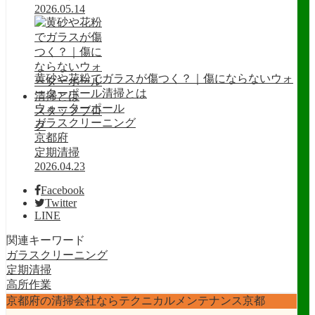
2026.05.14
黄砂や花粉でガラスが傷つく？｜傷にならないウォ
ーターポール清掃とは
ウォーターポール
スタッフブロ
ガラスクリーニング
グ
京都府
定期清掃
2026.04.23
Facebook
Twitter
LINE
関連キーワード
ガラスクリーニング
定期清掃
高所作業
京都府の清掃会社ならテクニカルメンテナンス京都