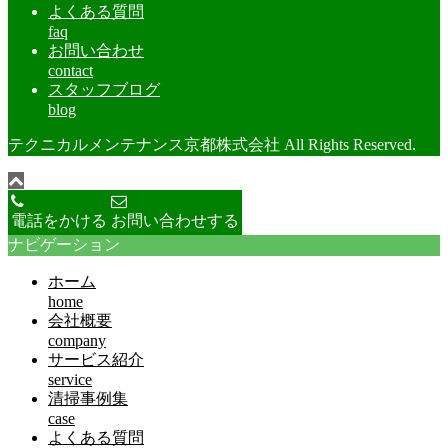
よくある質問
faq
お問い合わせ
contact
スタッフブログ
blog
テクニカルメンテナンス京都株式会社 All Rights Reserved.
電話をかける
お問い合わせする
ナビゲーション
ホーム
home
会社概要
company
サービス紹介
service
清掃事例集
case
よくある質問