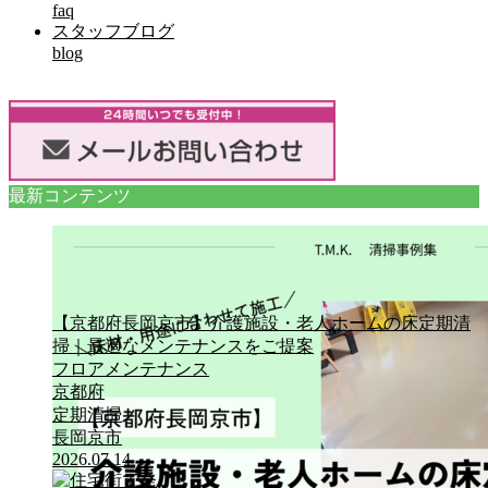
faq
スタッフブログ
blog
最新コンテンツ
【京都府長岡京市】介護施設・老人ホームの床定期清
掃｜最適なメンテナンスをご提案
フロアメンテナンス
京都府
定期清掃
長岡京市
2026.07.14