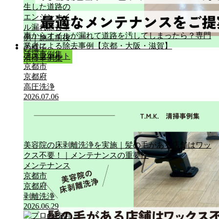
車からオイルが漏れて道路を汚してしまったら？専門
業者による除去事例【京都・大阪・滋賀】
清掃事例集
アスファルト
清掃事例集
京都市
京都府
高圧洗浄
2026.07.06
美容院の床剥離洗浄を実施｜髪の毛がある店舗はワッ
クス不要！｜メンテナンスの重要性
メンテナンス
京都市
京都府
剥離洗浄
2026.06.29