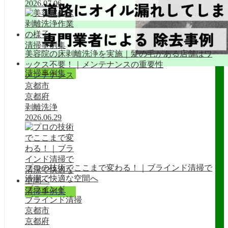
2026.07.06
清掃事例集
美容院の床剥離洗浄を実施｜髪の毛がある店舗はワ
ックス不要！｜メンテナンスの重要性
清掃事例集
メンテナンス
京都市
京都府
剥離洗浄
2026.06.29
プロの技術でここまで変わる！｜ブラインド清掃で
清潔で快適な空間へ
ブラインド
清掃事例集
ブラインド清掃
京都市
京都府