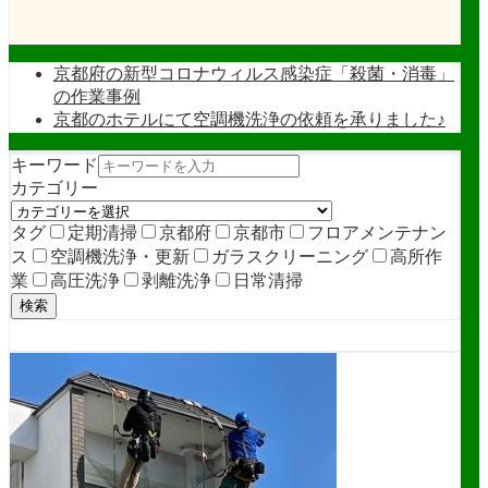
京都府の新型コロナウィルス感染症「殺菌・消毒」
の作業事例
京都のホテルにて空調機洗浄の依頼を承りました♪
キーワード
カテゴリー
タグ
定期清掃
京都府
京都市
フロアメンテナン
ス
空調機洗浄・更新
ガラスクリーニング
高所作
業
高圧洗浄
剥離洗浄
日常清掃
検索