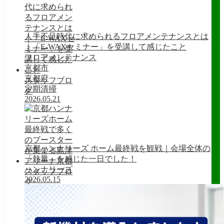
人手不足時代に求められるフロアメンテナンスとは
｜「E-WAXセミナー」を受講して感じたこと
フロアメンテナンス
京都市
京都府
スタッフブロ
定期清掃
グ
2026.05.21
京都ハンナリーズ ホーム最終戦を観戦｜会場全体の
「熱量」を感じた一日でした！
ハンナリーズ
スタッフブロ
2026.05.15
グ