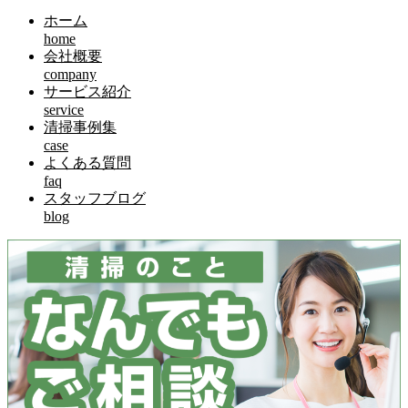
ホーム
home
会社概要
company
サービス紹介
service
清掃事例集
case
よくある質問
faq
スタッフブログ
blog