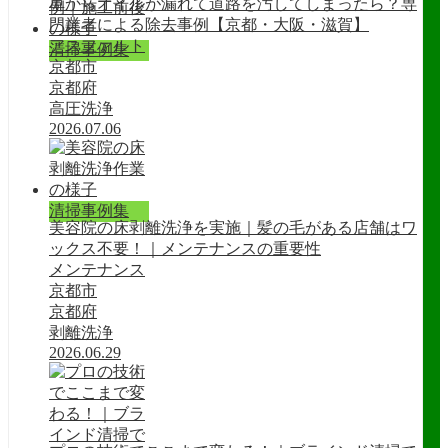
車からオイルが漏れて道路を汚してしまったら？専
門業者による除去事例【京都・大阪・滋賀】
アスファルト
清掃事例集
京都市
京都府
高圧洗浄
2026.07.06
清掃事例集
美容院の床剥離洗浄を実施｜髪の毛がある店舗はワ
ックス不要！｜メンテナンスの重要性
メンテナンス
京都市
京都府
剥離洗浄
2026.06.29