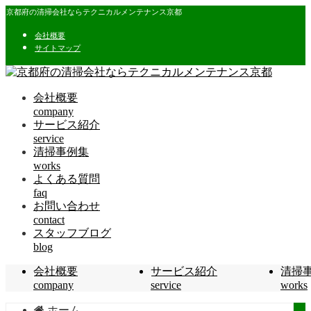
京都府の清掃会社ならテクニカルメンテナンス京都
会社概要
サイトマップ
会社概要
company
サービス紹介
service
清掃事例集
works
よくある質問
faq
お問い合わせ
contact
スタッフブログ
blog
会社概要
サービス紹介
清掃
company
service
works
ホーム