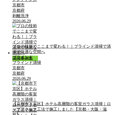
京都市
京都府
剥離洗浄
2026.06.29
プロの技術でここまで変わる！｜ブラインド清掃で清
潔で快適な空間へ
ブラインド
清掃事例集
ブラインド清掃
京都市
京都府
2026.06.29
【京都市下京区】ホテル高層階の客室ガラス清掃｜ロ
ープアクセス工法で施工しました【京都・大阪・滋
賀】