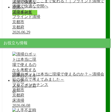
プロの技術でここまで変わる！｜ブラインド清掃で
清潔で快適な空間へ
ブラインド
清掃事例集
ブラインド清掃
京都市
京都府
2026.06.29
お役立ち情報
清掃ロボットは本当に現場で使えるのか？～清掃会
社の視点で考えてみました～
フロアメンテナンス
スタッフブロ
京都市
グ
京都府
床清掃
2026.06.08