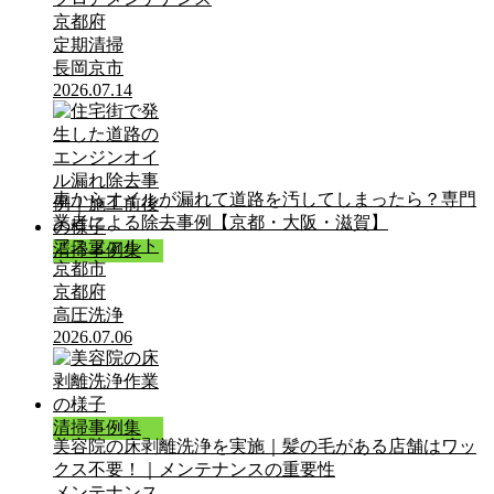
京都府
定期清掃
長岡京市
2026.07.14
車からオイルが漏れて道路を汚してしまったら？専門
業者による除去事例【京都・大阪・滋賀】
アスファルト
清掃事例集
京都市
京都府
高圧洗浄
2026.07.06
清掃事例集
美容院の床剥離洗浄を実施｜髪の毛がある店舗はワッ
クス不要！｜メンテナンスの重要性
メンテナンス