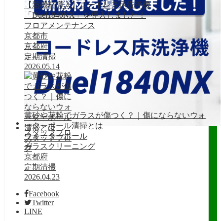
【新機材導入】コードレス床洗浄機
「Duel1840NX」を導入しました！
フロアメンテナンス
京都市
京都府
定期清掃
2026.05.14
黄砂や花粉でガラスが傷つく？｜傷にならないウォ
ーターポール清掃とは
スタッフブロ
ウォーターポール
スタッフブロ
グ
ガラスクリーニング
グ
京都府
定期清掃
2026.04.23
Facebook
Twitter
LINE