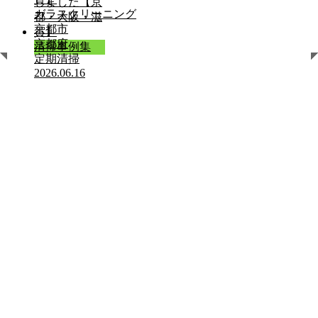
ガラスクリーニング
京都市
京都府
清掃事例集
定期清掃
2026.06.16