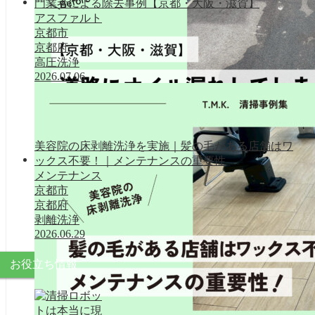
門業者による除去事例【京都・大阪・滋賀】
清掃事例集
アスファルト
京都市
京都府
高圧洗浄
2026.07.06
美容院の床剥離洗浄を実施｜髪の毛がある店舗はワ
ックス不要！｜メンテナンスの重要性
清掃事例集
メンテナンス
京都市
京都府
剥離洗浄
2026.06.29
お役立ち情報