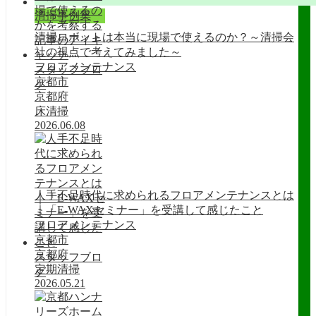
清掃事例集
清掃ロボットは本当に現場で使えるのか？～清掃会
社の視点で考えてみました～
フロアメンテナンス
スタッフブロ
京都市
グ
京都府
床清掃
2026.06.08
人手不足時代に求められるフロアメンテナンスとは
｜「E-WAXセミナー」を受講して感じたこと
フロアメンテナンス
京都市
京都府
スタッフブロ
定期清掃
グ
2026.05.21