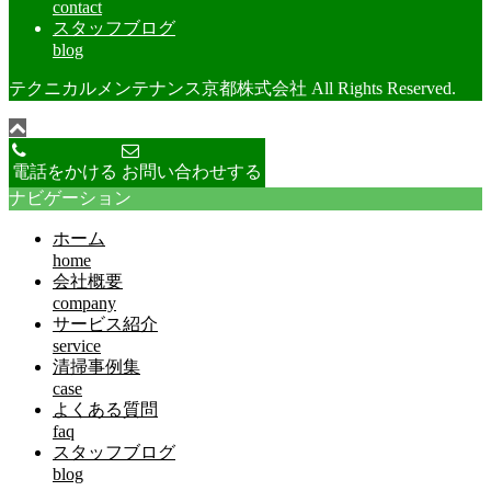
contact
スタッフブログ
blog
テクニカルメンテナンス京都株式会社 All Rights Reserved.
電話をかける
お問い合わせする
ナビゲーション
ホーム
home
会社概要
company
サービス紹介
service
清掃事例集
case
よくある質問
faq
スタッフブログ
blog