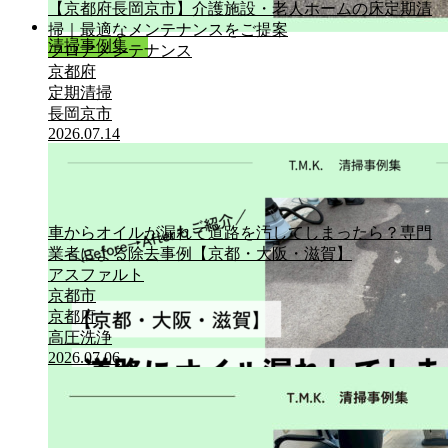
【京都府長岡京市】介護施設・老人ホームの床定期清
掃｜最適なメンテナンスをご提案
清掃事例集
フロアメンテナンス
京都府
定期清掃
長岡京市
2026.07.14
車からオイルが漏れて道路を汚してしまったら？専門
業者による除去事例【京都・大阪・滋賀】
アスファルト
京都市
京都府
高圧洗浄
2026.07.06