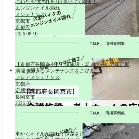
にわたる油汚れを3日間かけて除去！
エンジンオイル漏れ
メンテナンス
京都市
京都府
2026.08.10
【京都府長岡京市】介護施設・老人ホームの床定期
清掃｜最適なメンテナンスをご提案
清掃事例集
フロアメンテナンス
京都府
定期清掃
長岡京市
2026.07.14
車からオイルが漏れて道路を汚してしまったら？専