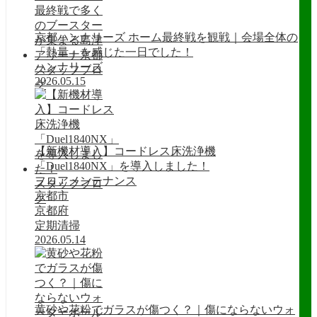
京都ハンナリーズ ホーム最終戦を観戦｜会場全体の
「熱量」を感じた一日でした！
ハンナリーズ
スタッフブロ
2026.05.15
グ
【新機材導入】コードレス床洗浄機
「Duel1840NX」を導入しました！
フロアメンテナンス
スタッフブロ
京都市
グ
京都府
定期清掃
2026.05.14
黄砂や花粉でガラスが傷つく？｜傷にならないウォ