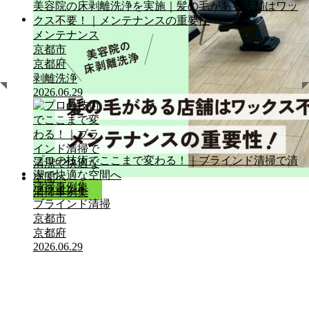
美容院の床剥離洗浄を実施｜髪の毛がある店舗はワッ
クス不要！｜メンテナンスの重要性
清掃事例集
メンテナンス
京都市
京都府
剥離洗浄
2026.06.29
プロの技術でここまで変わる！｜ブラインド清掃で清
潔で快適な空間へ
清掃事例集
ブラインド
清掃事例集
ブラインド清掃
京都市
京都府
2026.06.29