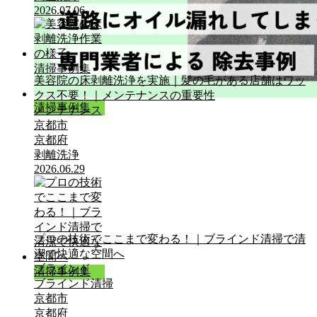
2026.07.06
清掃事例集
美容院の床剥離洗浄を実施｜髪の毛がある店舗はワッ
クス不要！｜メンテナンスの重要性
清掃事例集
メンテナンス
京都市
京都府
剥離洗浄
2026.06.29
プロの技術でここまで変わる！｜ブラインド清掃で清
潔で快適な空間へ
ブラインド
清掃事例集
ブラインド清掃
京都市
京都府