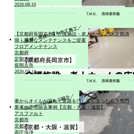
2026.08.10
【京都府長岡京市】介護施設・老人ホームの床定期清
掃｜最適なメンテナンスをご提案
清掃事例集
フロアメンテナンス
京都府
定期清掃
長岡京市
2026.07.14
車からオイルが漏れて道路を汚してしまったら？専門
業者による除去事例【京都・大阪・滋賀】
清掃事例集
アスファルト
京都市
京都府
高圧洗浄