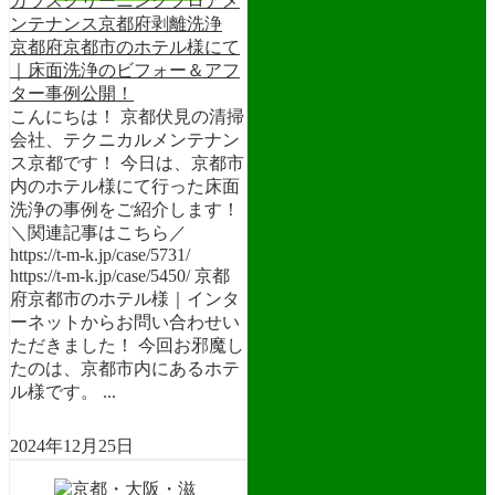
ガラスクリーニング
フロアメ
ンテナンス
京都府
剥離洗浄
京都府京都市のホテル様にて
｜床面洗浄のビフォー＆アフ
ター事例公開！
こんにちは！ 京都伏見の清掃
会社、テクニカルメンテナン
ス京都です！ 今日は、京都市
内のホテル様にて行った床面
洗浄の事例をご紹介します！
＼関連記事はこちら／
https://t-m-k.jp/case/5731/
https://t-m-k.jp/case/5450/ 京都
府京都市のホテル様｜インタ
ーネットからお問い合わせい
ただきました！ 今回お邪魔し
たのは、京都市内にあるホテ
ル様です。 ...
2024年12月25日