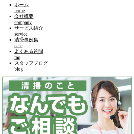
ホーム
home
会社概要
company
サービス紹介
service
清掃事例集
case
よくある質問
faq
スタッフブログ
blog