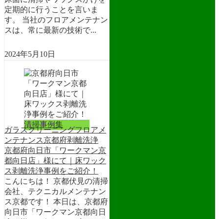
定期的に行うことを言いま
す。 当社のフロアメンテナン
スは、常に最新の技術で...
2024年5月10日
清掃事例集
ガラスクリーニング
フロアメ
ンテナンス
京都府
剥離洗浄
京都府向日市「ワークマン京
都向日店」様にて｜床ワック
ス剥離洗浄事例をご紹介！
こんにちは！ 京都伏見の清掃
会社、テクニカルメンテナン
ス京都です！ 本日は、京都府
向日市「ワークマン京都向日