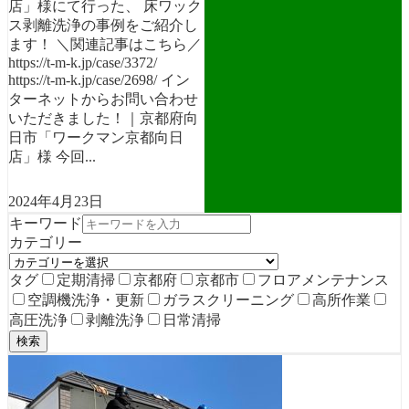
店」様にて行った、 床ワック
ス剥離洗浄の事例をご紹介し
ます！ ＼関連記事はこちら／
https://t-m-k.jp/case/3372/
https://t-m-k.jp/case/2698/ イン
ターネットからお問い合わせ
いただきました！｜京都府向
日市「ワークマン京都向日
店」様 今回...
2024年4月23日
キーワード
カテゴリー
タグ
定期清掃
京都府
京都市
フロアメンテナンス
空調機洗浄・更新
ガラスクリーニング
高所作業
高圧洗浄
剥離洗浄
日常清掃
検索