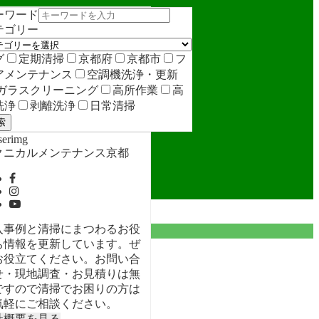
ーワード
テゴリー
グ
定期清掃
京都府
京都市
フ
アメンテナンス
空調機洗浄・更新
ガラスクリーニング
高所作業
高
洗浄
剥離洗浄
日常清掃
索
クニカルメンテナンス京都
入事例と清掃にまつわるお役
ち情報を更新しています。ぜ
お役立てください。お問い合
せ・現地調査・お見積りは無
ですので清掃でお困りの方は
気軽にご相談ください。
社概要を見る