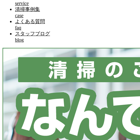
service
清掃事例集
case
よくある質問
faq
スタッフブログ
blog