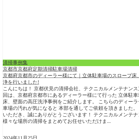
清掃事例集
京都市
京都府
定期清掃
駐車場清掃
京都府京都市のディーラー様にて｜立体駐車場のスロープ床
浄を行いました!
こんにちは！ 京都伏見の清掃会社、テクニカルメンテナンス
回は、京都府京都市にあるディーラー様にて行った 立体駐車
床、壁面の高圧洗浄事例をご紹介します。 こちらのディーラ
車場の汚れが気になると 本部を通してご依頼を頂きました。
いただき、誠にありがとうございます！ テクニカルメンテナ
様々な場所の清掃をまとめてお任せいただけま...
2024年11月25日