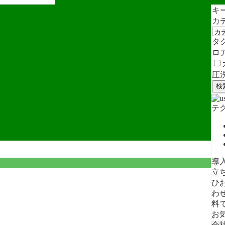
キ
カ
タ
ロ
圧
検
テ
導
立
ひ
わ
料
お
会