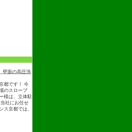
、壁面の高圧洗
京都です！ 今
場のスロープ
ー様は、立体駐
 当社にお任せ
ンス京都では、