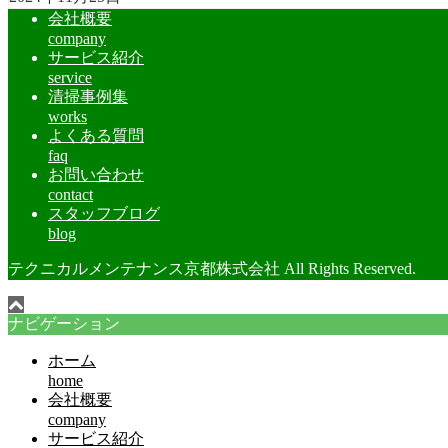
会社概要
company
サービス紹介
service
清掃事例集
works
よくある質問
faq
お問い合わせ
contact
スタッフブログ
blog
テクニカルメンテナンス京都株式会社 All Rights Reserved.
ナビゲーション
ホーム
home
会社概要
company
サービス紹介